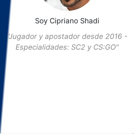
Soy Cipriano Shadi
"Jugador y apostador desde 2016 -
Especialidades: SC2 y CS:GO"