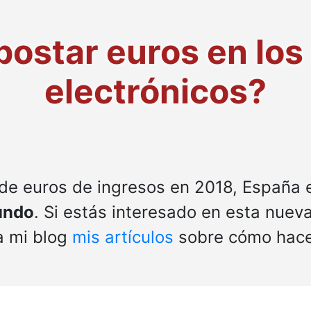
ostar euros en los
electrónicos?
de euros de ingresos en 2018, España
undo
. Si estás interesado en esta nuev
a mi blog
mis artículos
sobre cómo hace