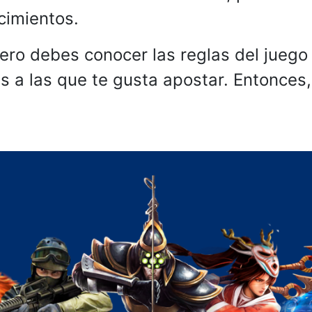
cimientos.
imero debes conocer las reglas del jueg
nas a las que te gusta apostar. Entonce