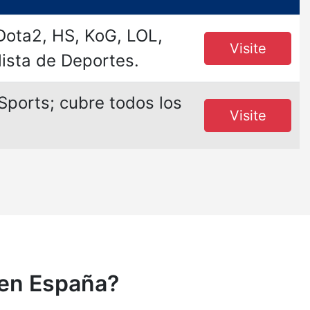
Dota2, HS, KoG, LOL,
Visite
lista de Deportes.
Sports; cubre todos los
Visite
 en España?