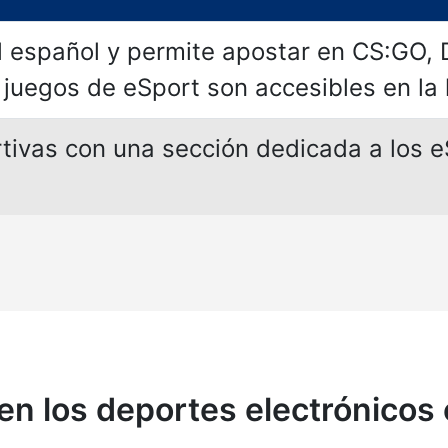
l español y permite apostar en CS:GO, 
juegos de eSport son accesibles en la 
tivas con una sección dedicada a los e
 en los deportes electrónicos