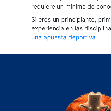
requiere un mínimo de cono
Si eres un principiante, pr
experiencia en las discipli
una apuesta deportiva
.