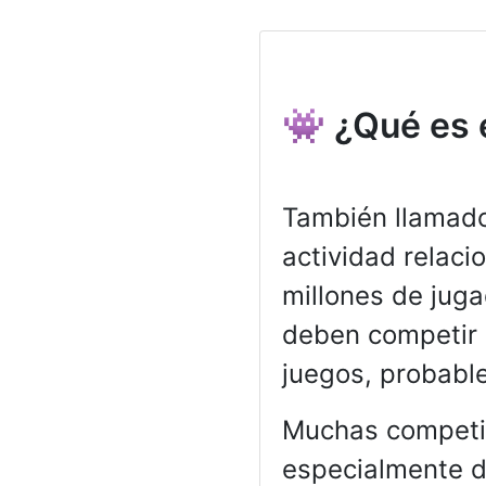
¿Qué es 
También llamad
actividad relac
millones de jug
deben competir e
juegos, probabl
Muchas competic
especialmente d