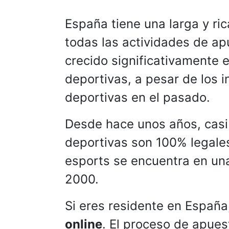
España tiene una larga y ric
todas las actividades de ap
crecido significativamente 
deportivas, a pesar de los 
deportivas en el pasado.
Desde hace unos años, casi
deportivas son 100% legales
esports se encuentra en una
2000.
Si eres residente en Españ
online
. El proceso de apues